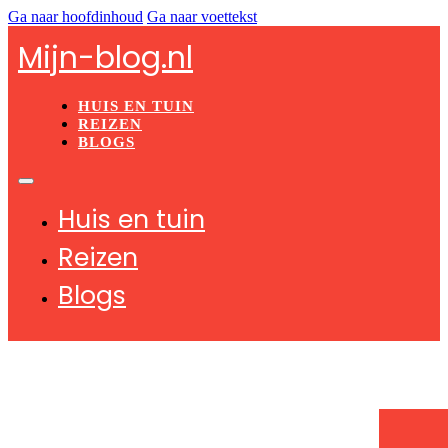
Ga naar hoofdinhoud
Ga naar voettekst
Mijn-blog.nl
HUIS EN TUIN
REIZEN
BLOGS
Huis en tuin
Reizen
Blogs