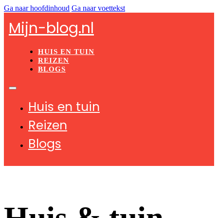
Ga naar hoofdinhoud
Ga naar voettekst
Mijn-blog.nl
HUIS EN TUIN
REIZEN
BLOGS
Huis en tuin
Reizen
Blogs