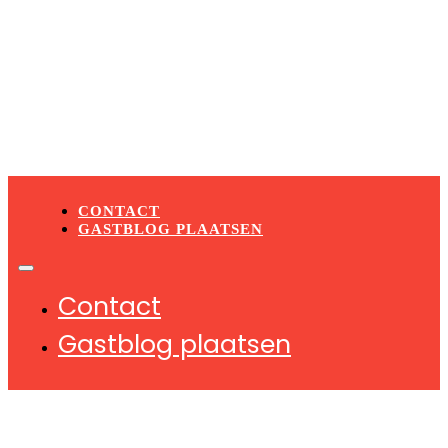
2
3
…
10
→
CONTACT
GASTBLOG PLAATSEN
Contact
Gastblog plaatsen