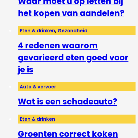
Waar moet u op letten bij
het kopen van aandelen?
Eten & drinken
,
Gezondheid
4 redenen waarom
gevarieerd eten goed voor
je is
Auto & vervoer
Wat is een schadeauto?
Eten & drinken
Groenten correct koken