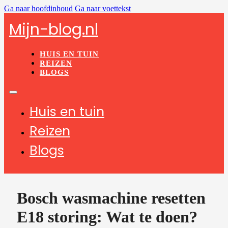
Ga naar hoofdinhoud
Ga naar voettekst
Mijn-blog.nl
HUIS EN TUIN
REIZEN
BLOGS
Huis en tuin
Reizen
Blogs
Bosch wasmachine resetten
E18 storing: Wat te doen?