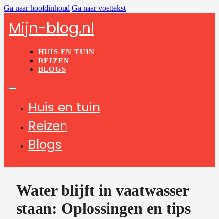
Ga naar hoofdinhoud
Ga naar voettekst
Mijn-blog.nl
HUIS EN TUIN
REIZEN
BLOGS
Huis en tuin
Reizen
Blogs
Water blijft in vaatwasser
staan: Oplossingen en tips