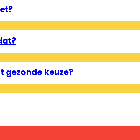
ket?
dat?
est gezonde keuze?