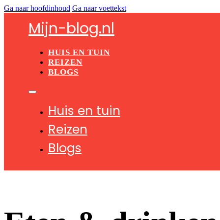
Ga naar hoofdinhoud
Ga naar voettekst
Mijn-blog.nl
HUIS EN TUIN
REIZEN
BLOGS
Huis en tuin
Reizen
Blogs