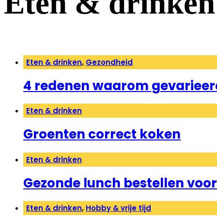
Eten & drinken
Eten & drinken
,
Gezondheid
4 redenen waarom gevarieerd 
Eten & drinken
Groenten correct koken
Eten & drinken
Gezonde lunch bestellen voor
Eten & drinken
,
Hobby & vrije tijd