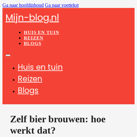
Ga naar hoofdinhoud
Ga naar voettekst
Mijn-blog.nl
HUIS EN TUIN
REIZEN
BLOGS
Huis en tuin
Reizen
Blogs
Zelf bier brouwen: hoe
werkt dat?