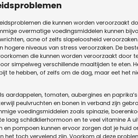
eidsproblemen
ndheidsproblemen die kunnen worden veroorzaakt d
ommige overmatige voedingsmiddelen kunnen bijvo
e gewrichten, acne of zelfs slapeloosheid veroorzak
n en hogere niveaus van stress veroorzaken. De be
oorkomen die kunnen worden veroorzaakt door te
oor simpelweg verschillende maaltijden te eten. He
bijt te hebben, of zelfs om de dag, maar eet het 
 aardappelen, tomaten, aubergines en paprika’s 
, terwijl peulvruchten en bonen in verband zijn ge
ige voedingsmiddelen zoals spinazie, boerenkool, 
 laag schildklierhormoon en te veel vitamine A u
n en pompoen kunnen ervoor zorgen dat je huid or
n het toch vervelend zijn. Voorkom al deze probl