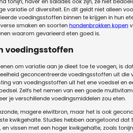
 tonijn, haver en salades ook zijn, ze niet bedoel
variatie of diversiteit. En dit geldt niet alleen vo
ieerde voedingsstoffen binnen te krijgen in hun eten
iverse smaken en soorten
hondenbrokken kopen
v
enen waarom gevarieerd eten goed is.
n voedingsstoffen
enen om variatie aan je dieet toe te voegen, is dat
veelheid geconcentreerde voedingsstoffen uit die 
sting van voedingsstoffen uit het ene voedsel en e
oedsel. Zelfs het nemen van een goede multivitami
eer je verschillende voedingsmiddelen zou eten.
gezonde, magere eiwitbron, maar het is ook gecon
ste kwikgehalte. Studies hebben aangetoond dat te
, en vissen met een hoger kwikgehalte, zoals tonij