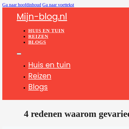
Ga naar hoofdinhoud
Ga naar voettekst
Mijn-blog.nl
HUIS EN TUIN
REIZEN
BLOGS
Huis en tuin
Reizen
Blogs
4 redenen waarom gevarieer