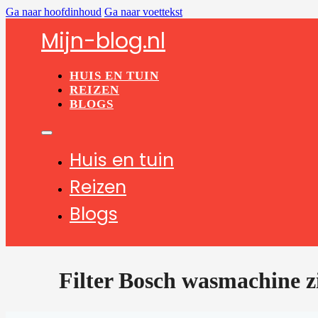
Ga naar hoofdinhoud
Ga naar voettekst
Mijn-blog.nl
HUIS EN TUIN
REIZEN
BLOGS
Huis en tuin
Reizen
Blogs
Filter Bosch wasmachine z