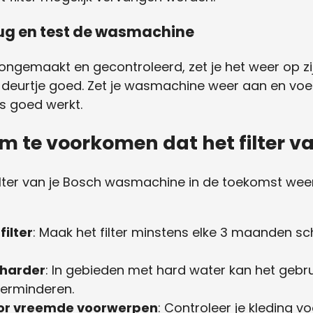
terug en test de wasmachine
oongemaakt en gecontroleerd, zet je het weer op zi
et deurtje goed. Zet je wasmachine weer aan en voe
es goed werkt.
om te voorkomen dat het filter v
lter van je Bosch wasmachine in de toekomst weer 
filter
: Maak het filter minstens elke 3 maanden 
tharder
: In gebieden met hard water kan het gebr
verminderen.
oor vreemde voorwerpen
: Controleer je kleding vo