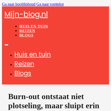
Ga naar hoofdinhoud
Ga naar voettekst
Mijn-blog.nl
HUIS EN TUIN
REIZEN
BLOGS
Huis en tuin
Reizen
Blogs
Burn-out ontstaat niet
plotseling, maar sluipt erin