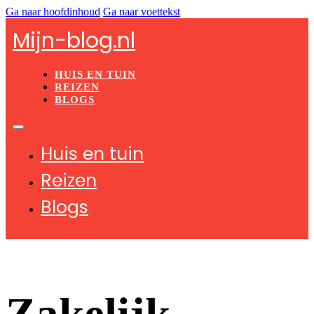
Ga naar hoofdinhoud
Ga naar voettekst
Mijn-blog.nl
HUIS EN TUIN
REIZEN
BLOGS
Huis en tuin
Reizen
Blogs