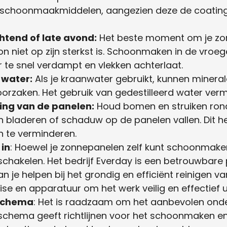
 schoonmaakmiddelen, aangezien deze de coatin
chtend of late avond:
Het beste moment om je zo
n niet op zijn sterkst is. Schoonmaken in de vroe
 te snel verdampt en vlekken achterlaat.
 water:
Als je kraanwater gebruikt, kunnen mineral
orzaken. Het gebruik van gedestilleerd water vermin
ng van de panelen:
Houd bomen en struiken ro
n bladeren of schaduw op de panelen vallen. Dit 
en te verminderen.
 in
: Hoewel je zonnepanelen zelf kunt schoonmaken
schakelen. Het bedrijf Everday is een betrouwbare
 je helpen bij het grondig en efficiënt reinigen v
ise en apparatuur om het werk veilig en effectief u
schema
: Het is raadzaam om het aanbevolen on
it schema geeft richtlijnen voor het schoonmaken 