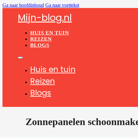
Ga naar hoofdinhoud
Ga naar voettekst
Mijn-blog.nl
HUIS EN TUIN
REIZEN
BLOGS
Huis en tuin
Reizen
Blogs
Zonnepanelen schoonmaken: