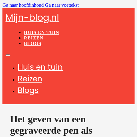
Ga naar hoofdinhoud
Ga naar voettekst
Mijn-blog.nl
HUIS EN TUIN
REIZEN
BLOGS
Huis en tuin
Reizen
Blogs
Het geven van een
gegraveerde pen als