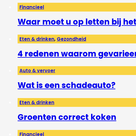
Financieel
Waar moet u op letten bij h
Eten & drinken
,
Gezondheid
4 redenen waarom gevarieerd
Auto & vervoer
Wat is een schadeauto?
Eten & drinken
Groenten correct koken
Financieel