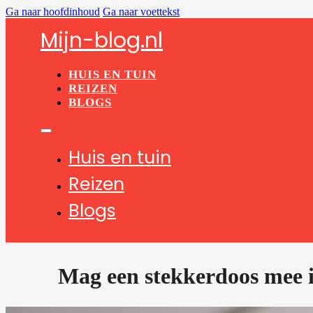
Ga naar hoofdinhoud
Ga naar voettekst
Mijn-blog.nl
HUIS EN TUIN
REIZEN
BLOGS
Huis en tuin
Reizen
Blogs
Mag een stekkerdoos mee i