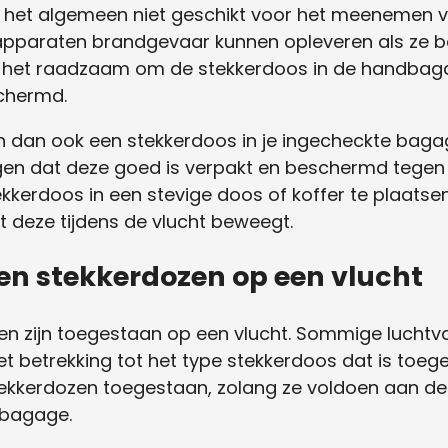
 het algemeen niet geschikt voor het meenemen va
pparaten brandgevaar kunnen opleveren als ze be
 is het raadzaam om de stekkerdoos in de handba
chermd.
en dan ook een stekkerdoos in je ingecheckte ba
rgen dat deze goed is verpakt en beschermd tegen 
kerdoos in een stevige doos of koffer te plaatse
 deze tijdens de vlucht beweegt.
en stekkerdozen op een vlucht
zen zijn toegestaan ​​op een vlucht. Sommige luch
t betrekking tot het type stekkerdoos dat is toe
tekkerdozen toegestaan, zolang ze voldoen aan d
dbagage.