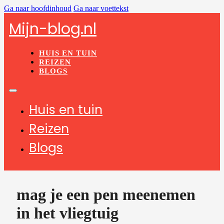
Ga naar hoofdinhoud
Ga naar voettekst
Mijn-blog.nl
HUIS EN TUIN
REIZEN
BLOGS
Huis en tuin
Reizen
Blogs
mag je een pen meenemen
in het vliegtuig