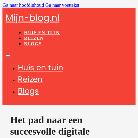
Ga naar hoofdinhoud
Ga naar voettekst
Mijn-blog.nl
HUIS EN TUIN
REIZEN
BLOGS
Huis en tuin
Reizen
Blogs
Het pad naar een
succesvolle digitale