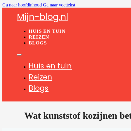
Ga naar hoofdinhoud
Ga naar voettekst
Mijn-blog.nl
HUIS EN TUIN
REIZEN
BLOGS
Huis en tuin
Reizen
Blogs
Wat kunststof kozijnen be