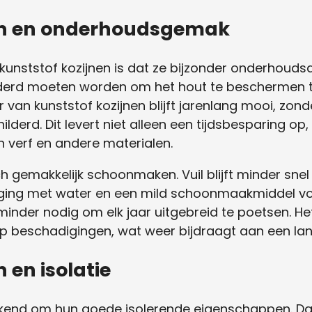
nen en onderhoudsgemak
 kunststof kozijnen is dat ze bijzonder onderhouds
derd moeten worden om het hout te beschermen tege
ur van kunststof kozijnen blijft jarenlang mooi, zo
lderd. Dit levert niet alleen een tijdsbesparing op
n verf en andere materialen.
ch gemakkelijk schoonmaken. Vuil blijft minder sne
niging met water en een mild schoonmaakmiddel vol
minder nodig om elk jaar uitgebreid te poetsen. H
p beschadigingen, wat weer bijdraagt aan een lan
 en isolatie
ekend om hun goede isolerende eigenschappen. Dan