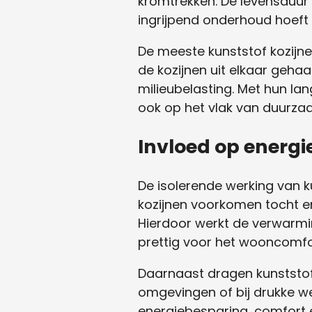
kromtrekken. De levensduur v
ingrijpend onderhoud hoeft 
De meeste kunststof kozijn
de kozijnen uit elkaar gehaa
milieubelasting. Met hun la
ook op het vlak van duurzaa
Invloed op energi
De isolerende werking van ku
kozijnen voorkomen tocht e
Hierdoor werkt de verwarmin
prettig voor het wooncomfor
Daarnaast dragen kunststof k
omgevingen of bij drukke w
energiebesparing, comfort 