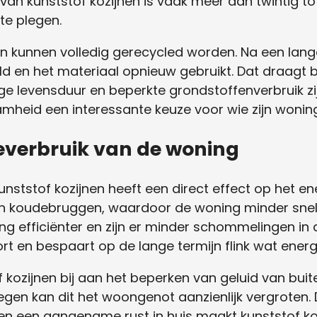
an kunststof kozijnen is vaak meer dan twintig tot
te plegen.
en kunnen volledig gerecycled worden. Na een lan
ld en het materiaal opnieuw gebruikt. Dat draagt b
nge levensduur en beperkte grondstoffenverbruik zi
mheid een interessante keuze voor wie zijn woning
everbruik van de woning
nststof kozijnen heeft een direct effect op het en
n koudebruggen, waardoor de woning minder snel a
g efficiënter en zijn er minder schommelingen in 
t en bespaart op de lange termijn flink wat energ
ozijnen bij aan het beperken van geluid van buiten
egen kan dit het woongenot aanzienlijk vergroten.
en een aangename rust in huis maakt kunststof ko