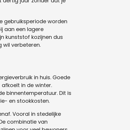
 dertig jaar zonder dat je
ge gebruiksperiode worden
ij aan een lagere
jn kunststof kozijnen dus
 wil verbeteren.
ergieverbruik in huis. Goede
fkoelt in de winter.
de binnentemperatuur. Dit is
ie- en stookkosten.
af. Vooral in stedelijke
 De combinatie van
zijnen voor veel bewoners