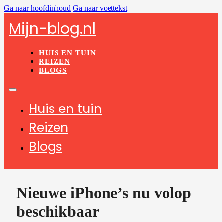
Ga naar hoofdinhoud
Ga naar voettekst
Mijn-blog.nl
HUIS EN TUIN
REIZEN
BLOGS
Huis en tuin
Reizen
Blogs
Nieuwe iPhone’s nu volop
beschikbaar