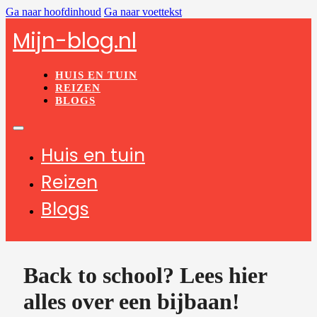
Ga naar hoofdinhoud
Ga naar voettekst
Mijn-blog.nl
HUIS EN TUIN
REIZEN
BLOGS
Huis en tuin
Reizen
Blogs
Back to school? Lees hier
alles over een bijbaan!