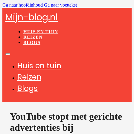
Ga naar hoofdinhoud
Ga naar voettekst
Mijn-blog.nl
HUIS EN TUIN
REIZEN
BLOGS
Huis en tuin
Reizen
Blogs
YouTube stopt met gerichte
advertenties bij