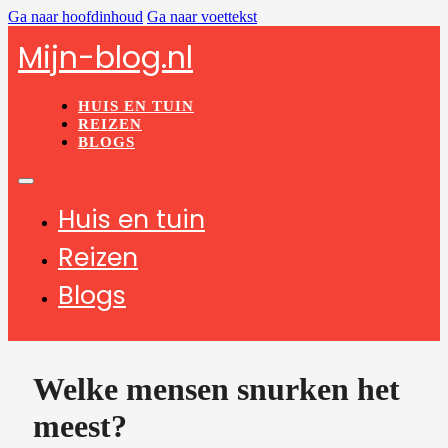
Ga naar hoofdinhoud
Ga naar voettekst
Mijn-blog.nl
HUIS EN TUIN
REIZEN
BLOGS
Huis en tuin
Reizen
Blogs
Welke mensen snurken het
meest?