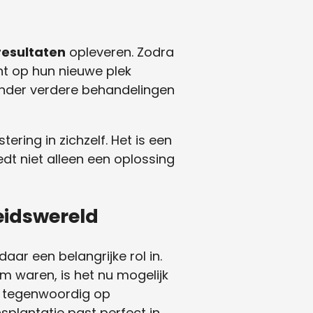
resultaten
opleveren. Zodra
nt op hun nieuwe plek
zonder verdere behandelingen
ering in zichzelf. Het is een
dt niet alleen een oplossing
eidswereld
aar een belangrijke rol in.
m waren, is het nu mogelijk
gt tegenwoordig op
splantatie past perfect in