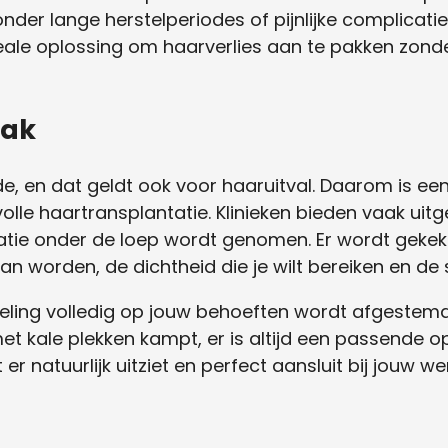
zonder lange herstelperiodes of pijnlijke complicati
ale oplossing om haarverlies aan te pakken zon
pak
de, en dat geldt ook voor haaruitval. Daarom is ee
olle haartransplantatie. Klinieken bieden vaak uit
uatie onder de loep wordt genomen. Er wordt geke
 worden, de dichtheid die je wilt bereiken en de sti
ling volledig op jouw behoeften wordt afgestemd. 
met kale plekken kampt, er is altijd een passende o
er natuurlijk uitziet en perfect aansluit bij jouw w