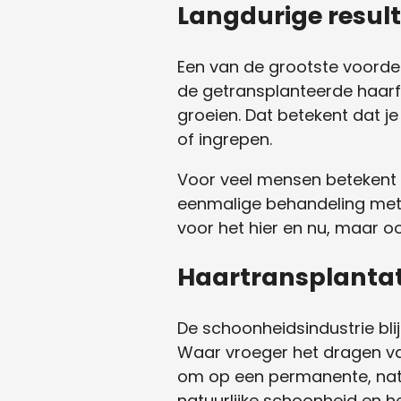
Langdurige resul
Een van de grootste voordel
de getransplanteerde haarfo
groeien. Dat betekent dat j
of ingrepen.
Voor veel mensen betekent di
eenmalige behandeling met l
voor het hier en nu, maar o
Haartransplantati
De schoonheidsindustrie blij
Waar vroeger het dragen van
om op een permanente, natuu
natuurlijke schoonheid en he