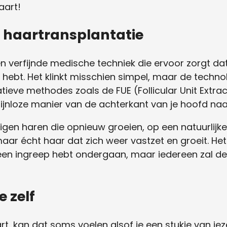
aart!
 haartransplantatie
en verfijnde medische techniek die ervoor zorgt da
n hebt. Het klinkt misschien simpel, maar de techn
tieve methodes zoals de FUE (Follicular Unit Extra
 pijnloze manier van de achterkant van je hoofd naa
eigen haren die opnieuw groeien, op een natuurlijk
aar écht haar dat zich weer vastzet en groeit. Het 
en ingreep hebt ondergaan, maar iedereen zal de 
 zelf
t, kan dat soms voelen alsof je een stukje van jeze