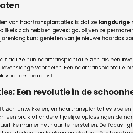
taten
en van haartransplantaties is dat ze
langdurige 
llikels zich hebben gevestigd, blijven ze permane
e jarenlang kunt genieten van je nieuwe haardos 
t dat ze hun haartransplantatie zien als een invest
evenslange voordelen. Een haartransplantatie bie
ok voor de toekomst.
es: Een revolutie in de schoonh
ft zich ontwikkelen, en haartransplantaties spelen d
 een pruik of andere tijdelijke oplossingen de nor
rlijke manier het haar te herstellen. De focus li
t versterken van je eigen unieke look. Een haartran