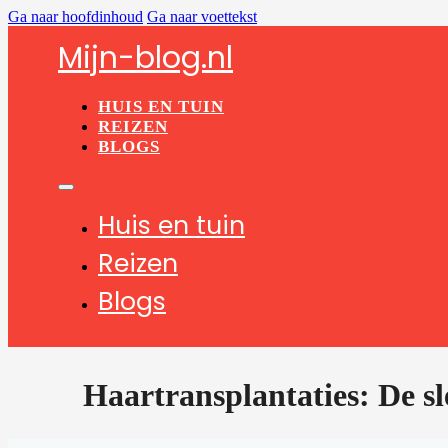
Ga naar hoofdinhoud
Ga naar voettekst
Mijn-blog.nl
HUIS EN TUIN
REIZEN
BLOGS
Huis en tuin
Reizen
Blogs
Haartransplantaties: De sle