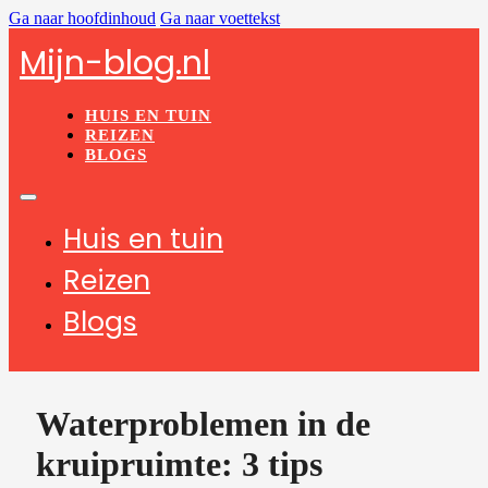
Ga naar hoofdinhoud
Ga naar voettekst
Mijn-blog.nl
HUIS EN TUIN
REIZEN
BLOGS
Huis en tuin
Reizen
Blogs
Waterproblemen in de
kruipruimte: 3 tips