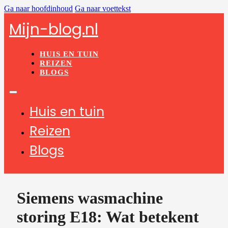
Ga naar hoofdinhoud
Ga naar voettekst
Mijn-blog.nl
HUIS EN TUIN
REIZEN
BLOGS
Huis en tuin
Reizen
Blogs
Siemens wasmachine
storing E18: Wat betekent