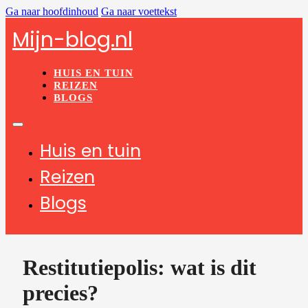
Ga naar hoofdinhoud
Ga naar voettekst
Mijn-blog.nl
HUIS EN TUIN
REIZEN
BLOGS
Huis en tuin
Reizen
Blogs
Restitutiepolis: wat is dit
precies?