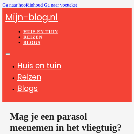
Ga naar hoofdinhoud
Ga naar voettekst
Mijn-blog.nl
HUIS EN TUIN
REIZEN
BLOGS
Huis en tuin
Reizen
Blogs
Mag je een parasol
meenemen in het vliegtuig?