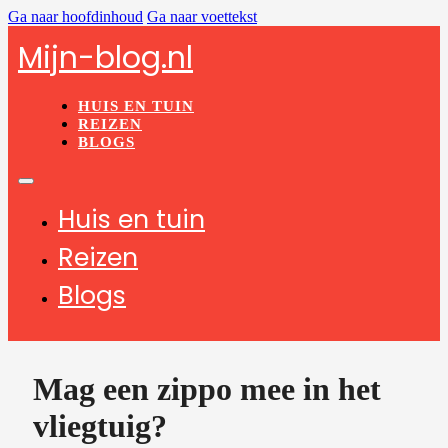
Ga naar hoofdinhoud
Ga naar voettekst
Mijn-blog.nl
HUIS EN TUIN
REIZEN
BLOGS
Huis en tuin
Reizen
Blogs
Mag een zippo mee in het
vliegtuig?