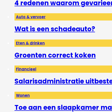
4 redenen waarom gevarieerd
Auto & vervoer
Wat is een schadeauto?
Eten & drinken
Groenten correct koken
Financieel
Salarisadministratie uitbest
Wonen
Toe aan een slaapkamer mak