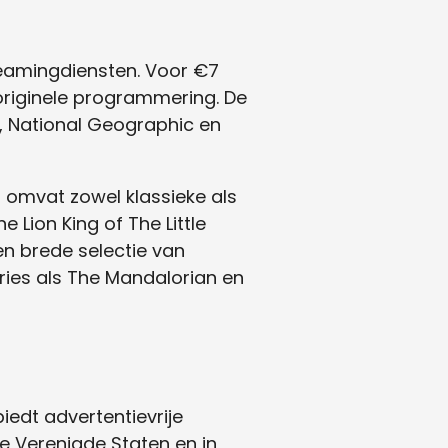
eamingdiensten. Voor €7
 originele programmering. De
rs, National Geographic en
t omvat zowel klassieke als
 Lion King of The Little
een brede selectie van
eries als The Mandalorian en
iedt advertentievrije
e Verenigde Staten en in