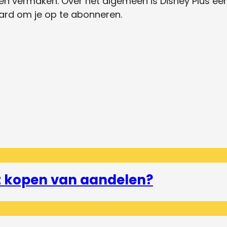
nen vermaken. Over het algemeen is Disney Plus ee
aard om je op te abonneren.
et kopen van aandelen?