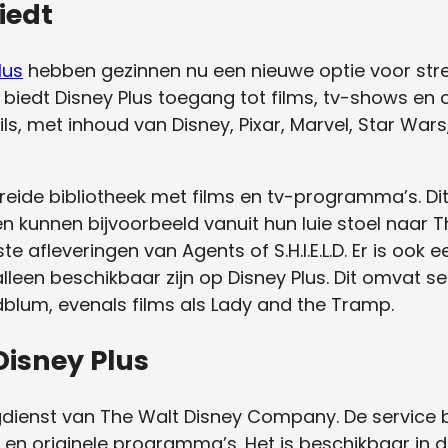
iedt
lus
hebben gezinnen nu een nieuwe optie voor str
 biedt Disney Plus toegang tot films, tv-shows en
ils, met inhoud van Disney, Pixar, Marvel, Star Wa
breide bibliotheek met films en tv-programma’s. Di
 kunnen bijvoorbeeld vanuit hun luie stoel naar The
e afleveringen van Agents of S.H.I.E.L.D. Er is ook 
lleen beschikbaar zijn op Disney Plus. Dit omvat s
blum, evenals films als Lady and the Tramp.
isney Plus
gdienst van The Walt Disney Company. De service b
 en originele programma’s. Het is beschikbaar in d