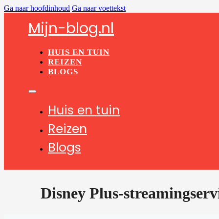
Ga naar hoofdinhoud
Ga naar voettekst
Mijn-blog.nl
HUIS EN TUIN
REIZEN
BLOGS
Huis en tuin
Reizen
Blogs
Disney Plus-streamingservi