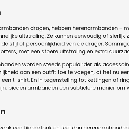
n
g armbanden dragen, hebben herenarmbanden – m
elijke uitstraling. Ze kunnen eenvoudig of sierlijk
de stijl of persoonlijkheid van de drager. Sommig
rters, met een stoere uitstraling en extra duurza
rmbanden worden steeds populairder als accessoire
jkheid aan een outfit toe te voegen, of het nu ee
en t-shirt. En in tegenstelling tot kettingen of r
ijn, bieden armbanden een subtielere manier om w
en
 een fijnere look en feel dan herenarmbanden. D