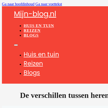
Ga naar hoofdinhoud
Ga naar voettekst
Mijn-blog.nl
HUIS EN TUIN
REIZEN
BLOGS
Huis en tuin
Reizen
Blogs
De verschillen tussen he