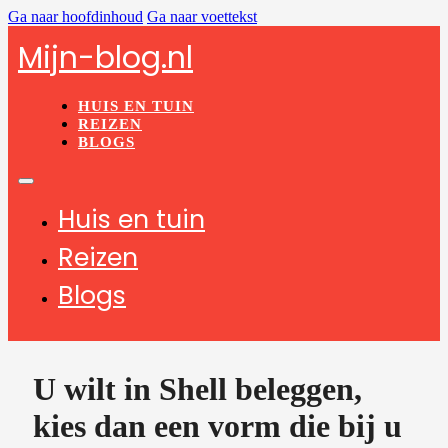
Ga naar hoofdinhoud
Ga naar voettekst
Mijn-blog.nl
HUIS EN TUIN
REIZEN
BLOGS
Huis en tuin
Reizen
Blogs
U wilt in Shell beleggen,
kies dan een vorm die bij u