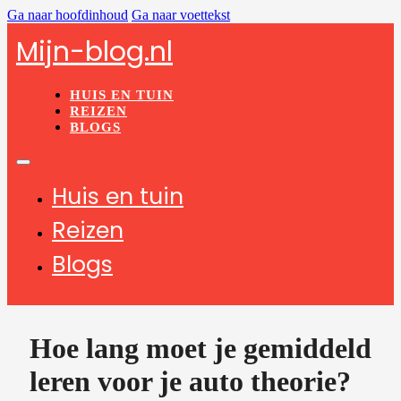
Ga naar hoofdinhoud
Ga naar voettekst
Mijn-blog.nl
HUIS EN TUIN
REIZEN
BLOGS
Huis en tuin
Reizen
Blogs
Hoe lang moet je gemiddeld
leren voor je auto theorie?