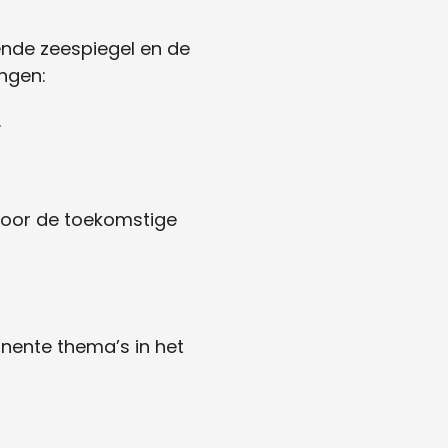
ende zeespiegel en de
ngen:
.
 voor de toekomstige
inente thema’s in het