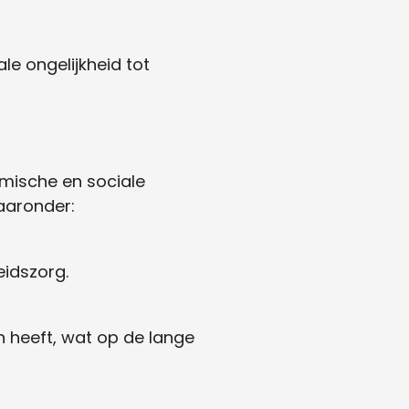
e ongelijkheid tot
mische en sociale
waaronder:
eidszorg.
n heeft, wat op de lange