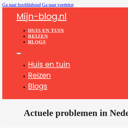
Ga naar hoofdinhoud
Ga naar voettekst
Mijn-blog.nl
HUIS EN TUIN
REIZEN
BLOGS
Huis en tuin
Reizen
Blogs
Actuele problemen in Ned