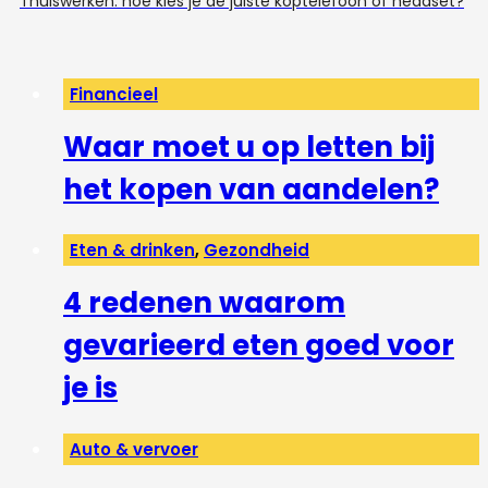
Thuiswerken: hoe kies je de juiste koptelefoon of headset?
Financieel
Waar moet u op letten bij
het kopen van aandelen?
Eten & drinken
,
Gezondheid
4 redenen waarom
gevarieerd eten goed voor
je is
Auto & vervoer