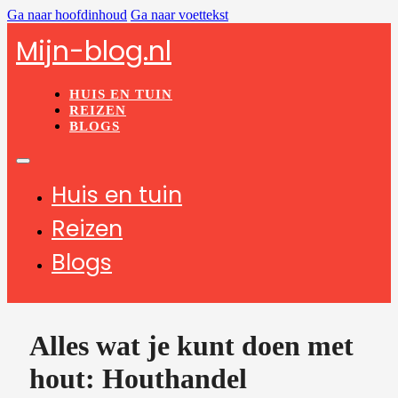
Ga naar hoofdinhoud
Ga naar voettekst
Mijn-blog.nl
HUIS EN TUIN
REIZEN
BLOGS
Huis en tuin
Reizen
Blogs
Alles wat je kunt doen met
hout: Houthandel