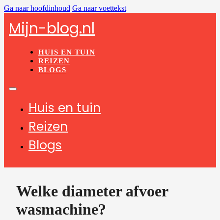
Ga naar hoofdinhoud
Ga naar voettekst
Mijn-blog.nl
HUIS EN TUIN
REIZEN
BLOGS
Huis en tuin
Reizen
Blogs
Welke diameter afvoer
wasmachine?