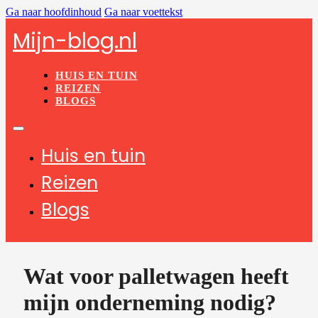
Ga naar hoofdinhoud
Ga naar voettekst
Mijn-blog.nl
HUIS EN TUIN
REIZEN
BLOGS
Huis en tuin
Reizen
Blogs
Wat voor palletwagen heeft
mijn onderneming nodig?