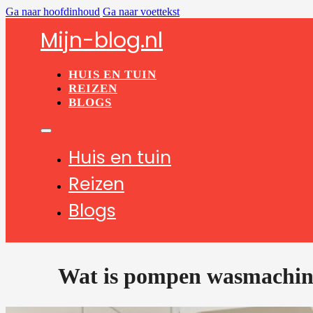
Ga naar hoofdinhoud
Ga naar voettekst
Mijn-blog.nl
HUIS EN TUIN
REIZEN
BLOGS
Huis en tuin
Reizen
Blogs
Wat is pompen wasmachin