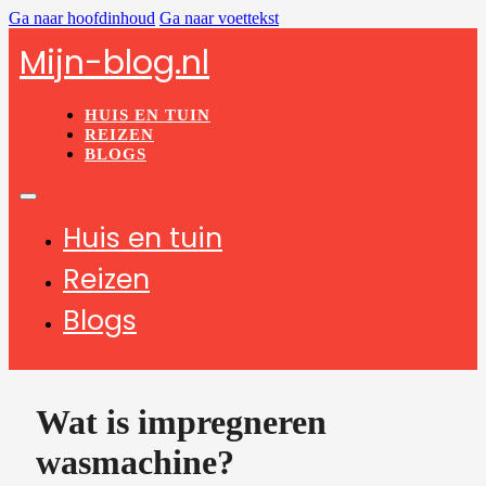
Ga naar hoofdinhoud
Ga naar voettekst
Mijn-blog.nl
HUIS EN TUIN
REIZEN
BLOGS
Huis en tuin
Reizen
Blogs
Wat is impregneren
wasmachine?