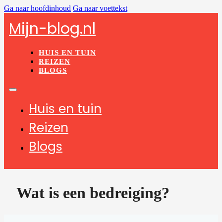
Ga naar hoofdinhoud
Ga naar voettekst
Mijn-blog.nl
HUIS EN TUIN
REIZEN
BLOGS
Huis en tuin
Reizen
Blogs
Wat is een bedreiging?