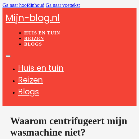
Ga naar hoofdinhoud
Ga naar voettekst
Mijn-blog.nl
HUIS EN TUIN
REIZEN
BLOGS
Huis en tuin
Reizen
Blogs
Waarom centrifugeert mijn
wasmachine niet?