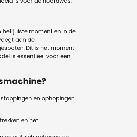
oeld is voor de hoofdwas.
 het juiste moment en in de
voegt aan de
espoten. Dit is het moment
del is essentieel voor een
asmachine?
erstoppingen en ophopingen
trekken en het
n en vuil zich ophopen en