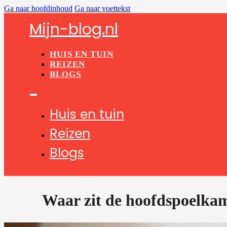
Ga naar hoofdinhoud
Ga naar voettekst
Mijn-blog.nl
HUIS EN TUIN
REIZEN
BLOGS
Huis en tuin
Reizen
Blogs
Waar zit de hoofdspoelka