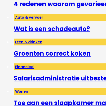
4 redenen waarom gevarieerd
Auto & vervoer
Wat is een schadeauto?
Eten & drinken
Groenten correct koken
Financieel
Salarisadministratie uitbest
Wonen
Toe aan een slaapkamer mak