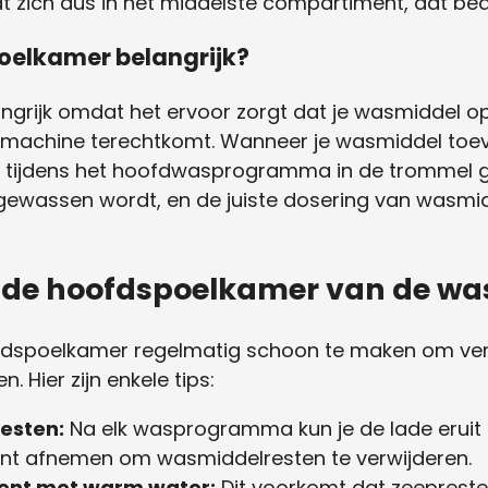
 zich dus in het middelste compartiment, dat bed
oelkamer belangrijk?
ngrijk omdat het ervoor zorgt dat je wasmiddel op
asmachine terechtkomt. Wanneer je wasmiddel toe
 tijdens het hoofdwasprogramma in de trommel g
 gewassen wordt, en de juiste dosering van wasmid
e de hoofdspoelkamer van de w
oofdspoelkamer regelmatig schoon te maken om v
 Hier zijn enkele tips:
esten:
Na elk wasprogramma kun je de lade eruit 
t afnemen om wasmiddelresten te verwijderen.
ent met warm water:
Dit voorkomt dat zeepreste