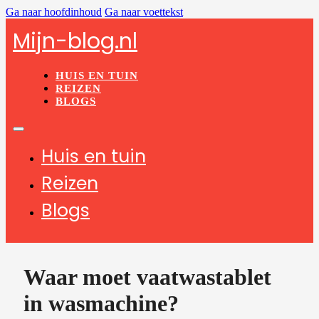
Ga naar hoofdinhoud
Ga naar voettekst
Mijn-blog.nl
HUIS EN TUIN
REIZEN
BLOGS
Huis en tuin
Reizen
Blogs
Waar moet vaatwastablet
in wasmachine?