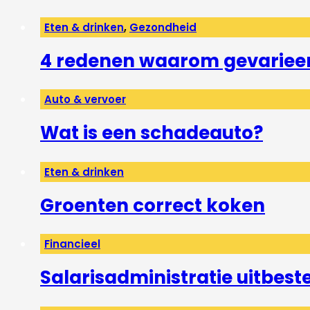
Eten & drinken
,
Gezondheid
4 redenen waarom gevarieerd
Auto & vervoer
Wat is een schadeauto?
Eten & drinken
Groenten correct koken
Financieel
Salarisadministratie uitbest