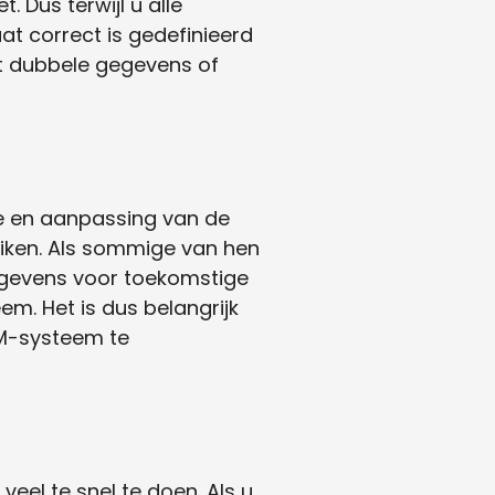
 Dus terwijl u alle
t correct is gedefinieerd
tot dubbele gegevens of
ie en aanpassing van de
uiken. Als sommige van hen
 gegevens voor toekomstige
em. Het is dus belangrijk
RM-systeem te
el te snel te doen. Als u