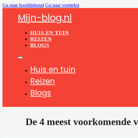
Ga naar hoofdinhoud
Ga naar voettekst
Mijn-blog.nl
HUIS EN TUIN
REIZEN
BLOGS
Huis en tuin
Reizen
Blogs
De 4 meest voorkomende v