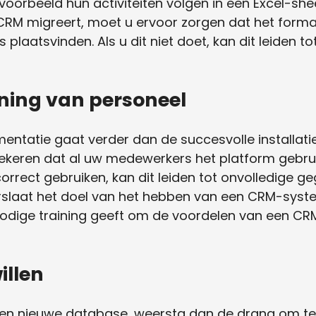
rbeeld hun activiteiten volgen in een Excel-sheet.
M migreert, moet u ervoor zorgen dat het formaa
plaatsvinden. Als u dit niet doet, kan dit leiden 
ning van personeel
ntatie gaat verder dan de succesvolle installat
erzekeren dat al uw medewerkers het platform gebr
 correct gebruiken, kan dit leiden tot onvolledige
verslaat het doel van het hebben van een CRM-syste
odige training geeft om de voordelen van een C
illen
en nieuwe database, weersta dan de drang om te ve