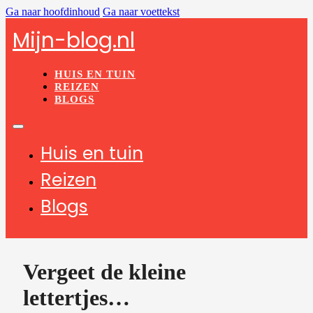
Ga naar hoofdinhoud
Ga naar voettekst
Mijn-blog.nl
HUIS EN TUIN
REIZEN
BLOGS
Huis en tuin
Reizen
Blogs
Vergeet de kleine
lettertjes…