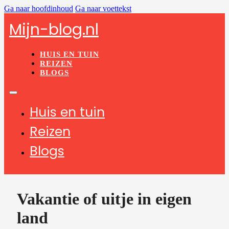
Ga naar hoofdinhoud
Ga naar voettekst
Mijn-blog.nl
HUIS EN TUIN
REIZEN
BLOGS
Huis en tuin
Reizen
Blogs
Vakantie of uitje in eigen
land