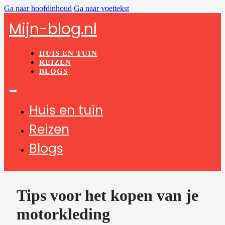
Ga naar hoofdinhoud
Ga naar voettekst
Mijn-blog.nl
HUIS EN TUIN
REIZEN
BLOGS
Huis en tuin
Reizen
Blogs
Tips voor het kopen van je
motorkleding