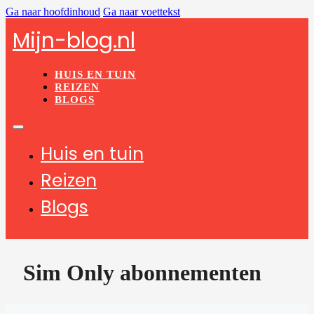
Ga naar hoofdinhoud
Ga naar voettekst
Mijn-blog.nl
HUIS EN TUIN
REIZEN
BLOGS
Huis en tuin
Reizen
Blogs
Sim Only abonnementen