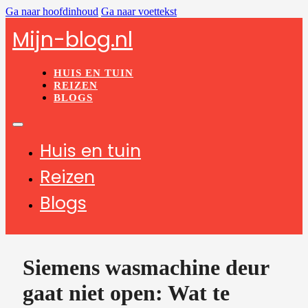
Ga naar hoofdinhoud
Ga naar voettekst
Mijn-blog.nl
HUIS EN TUIN
REIZEN
BLOGS
Huis en tuin
Reizen
Blogs
Siemens wasmachine deur
gaat niet open: Wat te