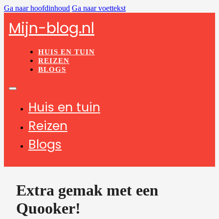
Ga naar hoofdinhoud
Ga naar voettekst
Mijn-blog.nl
HUIS EN TUIN
REIZEN
BLOGS
Huis en tuin
Reizen
Blogs
Extra gemak met een
Quooker!