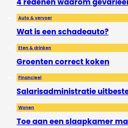
4 redenen waarom gevarieerd
Auto & vervoer
Wat is een schadeauto?
Eten & drinken
Groenten correct koken
Financieel
Salarisadministratie uitbest
Wonen
Toe aan een slaapkamer mak