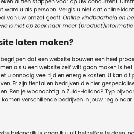
preken al tien stappen voor op uw concurrent. Uitstr
het ware u als persoon. Vergis u niet dat online kl
deel van uw omzet geeft.
Online vindbaarheid en be
ie is niet op zoek naar meer (product)informatie
ite laten maken?
e begrijpen dat een website bouwen een heel proces
en als u een website zelf wilt gaan maken is het
het u onnodig veel tijd en energie kosten. U kan di
ven. Er zijn tientallen bedrijven die hier gespecialis
pen. Ben je woonachtig in Zuid-Holland? Typ bijvoor
r komen verschillende bedrijven in jouw regio naar
e belangrijk is daag ik u uit hetzelfde te doen, n