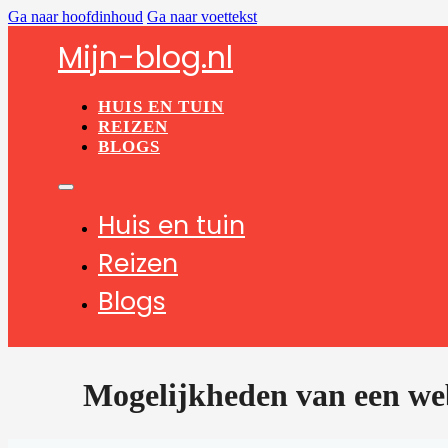
Ga naar hoofdinhoud
Ga naar voettekst
Mijn-blog.nl
HUIS EN TUIN
REIZEN
BLOGS
Huis en tuin
Reizen
Blogs
Mogelijkheden van een we