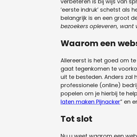
verbeteren is bij wijs van s
‘eerste indruk’ schetst als 
belangrijk is en een groot 
bezoekers opleveren, want w
Waarom een webs
Allereerst is het goed om t
gaat tegenkomen te voorkom
uit te besteden. Anders zal 
professionele (online) bedrij
popelen om je hierbij te hel
laten maken Pijnacker
” en e
Tot slot
Nu u weet waarom een websit