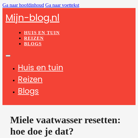
Ga naar hoofdinhoud
Ga naar voettekst
Mijn-blog.nl
HUIS EN TUIN
REIZEN
BLOGS
Huis en tuin
Reizen
Blogs
Miele vaatwasser resetten:
hoe doe je dat?